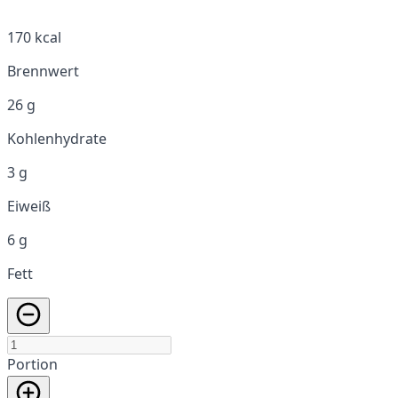
170 kcal
Brennwert
26 g
Kohlenhydrate
3 g
Eiweiß
6 g
Fett
Portion