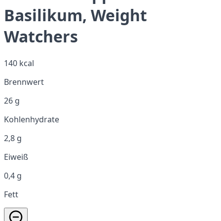
Basilikum, Weight
Watchers
140 kcal
Brennwert
26 g
Kohlenhydrate
2,8 g
Eiweiß
0,4 g
Fett