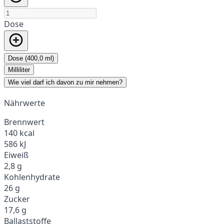
Dose
Dose (400,0 ml)
Milliliter
Wie viel darf ich davon zu mir nehmen?
Nährwerte
Brennwert
140 kcal
586 kJ
Eiweiß
2,8 g
Kohlenhydrate
26 g
Zucker
17,6 g
Ballaststoffe