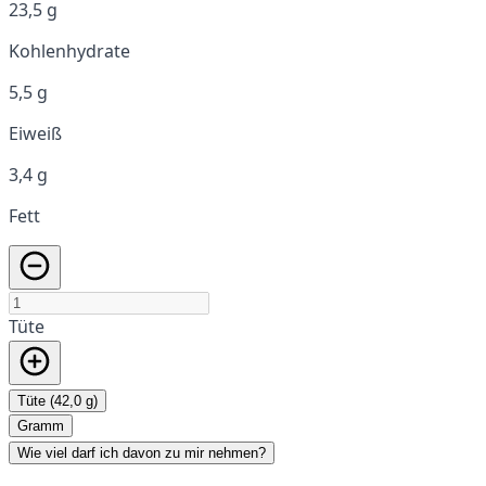
23,5 g
Kohlenhydrate
5,5 g
Eiweiß
3,4 g
Fett
Tüte
Tüte (42,0 g)
Gramm
Wie viel darf ich davon zu mir nehmen?