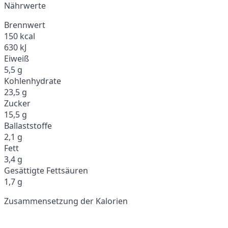
Nährwerte
Brennwert
150 kcal
630 kJ
Eiweiß
5,5 g
Kohlenhydrate
23,5 g
Zucker
15,5 g
Ballaststoffe
2,1 g
Fett
3,4 g
Gesättigte Fettsäuren
1,7 g
Zusammensetzung der Kalorien