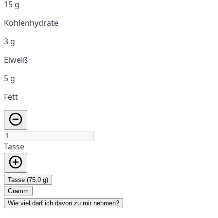
15 g
Kohlenhydrate
3 g
Eiweiß
5 g
Fett
Tasse
Tasse (75,0 g)
Gramm
Wie viel darf ich davon zu mir nehmen?