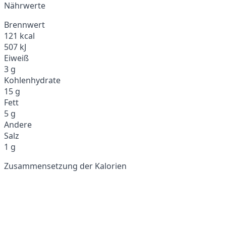
Nährwerte
Brennwert
121 kcal
507 kJ
Eiweiß
3 g
Kohlenhydrate
15 g
Fett
5 g
Andere
Salz
1 g
Zusammensetzung der Kalorien