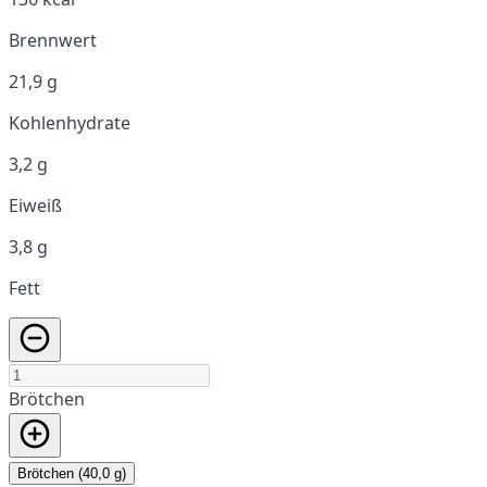
Brennwert
21,9 g
Kohlenhydrate
3,2 g
Eiweiß
3,8 g
Fett
Brötchen
Brötchen (40,0 g)