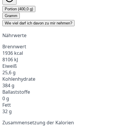
Portion (400,0 g)
Gramm
Wie viel darf ich davon zu mir nehmen?
Nährwerte
Brennwert
1936 kcal
8106 kJ
Eiweiß
25,6 g
Kohlenhydrate
384 g
Ballaststoffe
0 g
Fett
32 g
Zusammensetzung der Kalorien