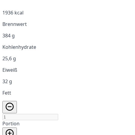
1936 kcal
Brennwert
384 g
Kohlenhydrate
25,6 g
Eiweiß
32 g
Fett
Portion