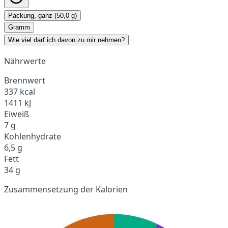
Packung, ganz (50,0 g)
Gramm
Wie viel darf ich davon zu mir nehmen?
Nährwerte
Brennwert
337 kcal
1411 kJ
Eiweiß
7 g
Kohlenhydrate
6,5 g
Fett
34 g
Zusammensetzung der Kalorien