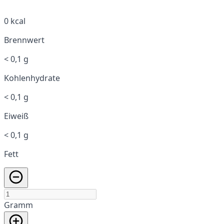
0 kcal
Brennwert
< 0,1 g
Kohlenhydrate
< 0,1 g
Eiweiß
< 0,1 g
Fett
Gramm