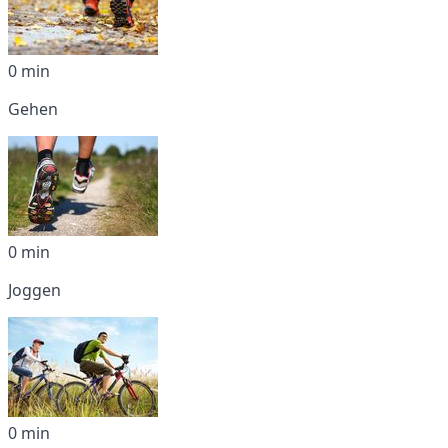
0 min
Gehen
0 min
Joggen
0 min