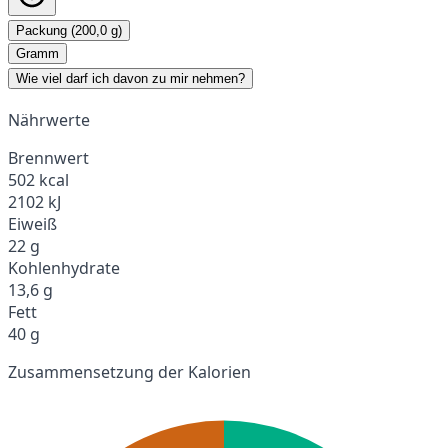
Packung (200,0 g)
Gramm
Wie viel darf ich davon zu mir nehmen?
Nährwerte
Brennwert
502 kcal
2102 kJ
Eiweiß
22 g
Kohlenhydrate
13,6 g
Fett
40 g
Zusammensetzung der Kalorien