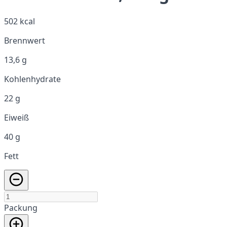
502 kcal
Brennwert
13,6 g
Kohlenhydrate
22 g
Eiweiß
40 g
Fett
Packung