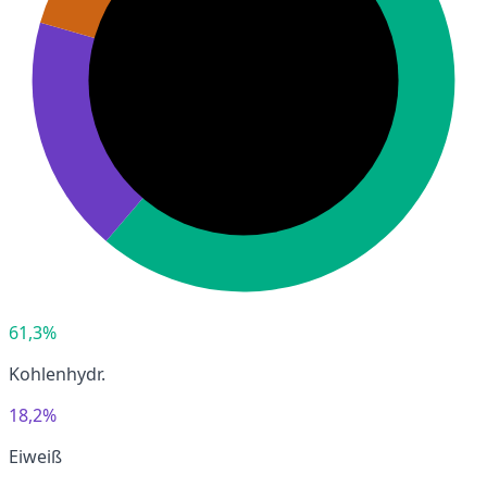
61,3%
Kohlenhydr.
18,2%
Eiweiß