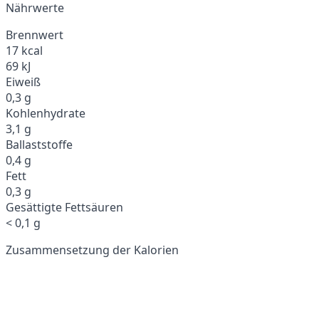
Nährwerte
Brennwert
17 kcal
69 kJ
Eiweiß
0,3 g
Kohlenhydrate
3,1 g
Ballaststoffe
0,4 g
Fett
0,3 g
Gesättigte Fettsäuren
< 0,1 g
Zusammensetzung der Kalorien