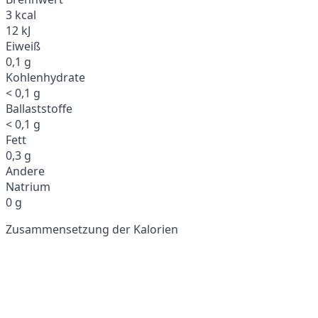
3 kcal
12 kJ
Eiweiß
0,1 g
Kohlenhydrate
< 0,1 g
Ballaststoffe
< 0,1 g
Fett
0,3 g
Andere
Natrium
0 g
Zusammensetzung der Kalorien