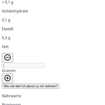
< 0,1 g
Kohlenhydrate
0,1 g
Eiweiß
0,3 g
Fett
Gramm
Wie viel darf ich davon zu mir nehmen?
Nährwerte
Brennwert