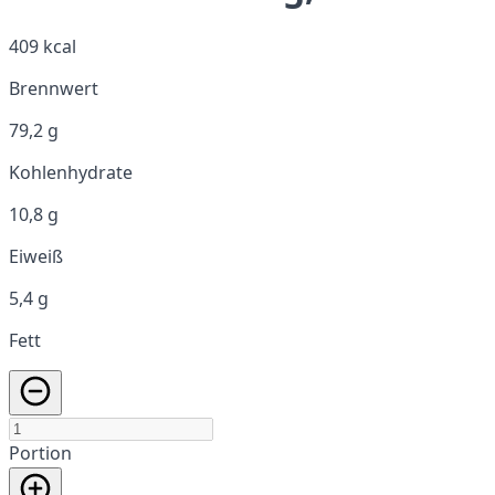
409 kcal
Brennwert
79,2 g
Kohlenhydrate
10,8 g
Eiweiß
5,4 g
Fett
Portion