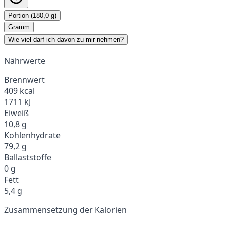
Portion (180,0 g)
Gramm
Wie viel darf ich davon zu mir nehmen?
Nährwerte
Brennwert
409 kcal
1711 kJ
Eiweiß
10,8 g
Kohlenhydrate
79,2 g
Ballaststoffe
0 g
Fett
5,4 g
Zusammensetzung der Kalorien