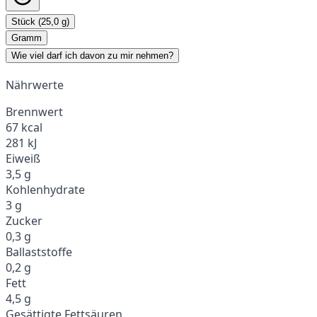
Stück (25,0 g)
Gramm
Wie viel darf ich davon zu mir nehmen?
Nährwerte
Brennwert
67 kcal
281 kJ
Eiweiß
3,5 g
Kohlenhydrate
3 g
Zucker
0,3 g
Ballaststoffe
0,2 g
Fett
4,5 g
Gesättigte Fettsäuren