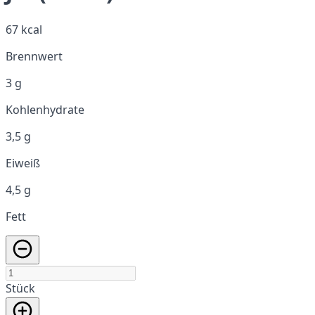
67 kcal
Brennwert
3 g
Kohlenhydrate
3,5 g
Eiweiß
4,5 g
Fett
Stück