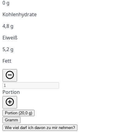
0 g
Kohlenhydrate
4,8 g
Eiweiß
5,2 g
Fett
Portion
Portion (20,0 g)
Gramm
Wie viel darf ich davon zu mir nehmen?