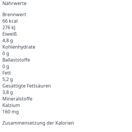
Nährwerte
Brennwert
66 kcal
276 kJ
Eiweiß
4,8 g
Kohlenhydrate
0 g
Ballaststoffe
0 g
Fett
5,2 g
Gesättigte Fettsäuren
3,8 g
Mineralstoffe
Kalzium
160 mg
Zusammensetzung der Kalorien