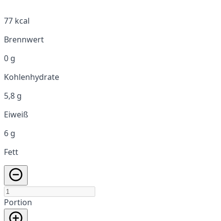
77 kcal
Brennwert
0 g
Kohlenhydrate
5,8 g
Eiweiß
6 g
Fett
Portion