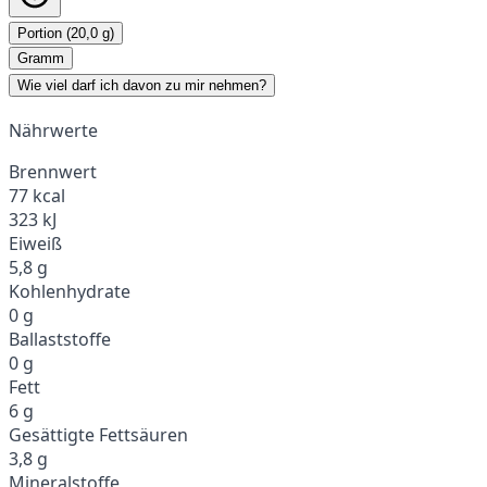
Portion (20,0 g)
Gramm
Wie viel darf ich davon zu mir nehmen?
Nährwerte
Brennwert
77 kcal
323 kJ
Eiweiß
5,8 g
Kohlenhydrate
0 g
Ballaststoffe
0 g
Fett
6 g
Gesättigte Fettsäuren
3,8 g
Mineralstoffe