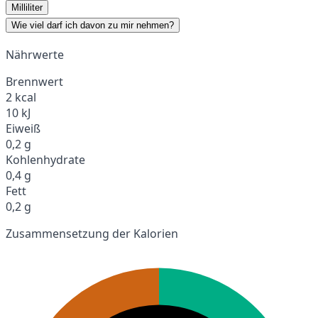
Milliliter
Wie viel darf ich davon zu mir nehmen?
Nährwerte
Brennwert
2 kcal
10 kJ
Eiweiß
0,2 g
Kohlenhydrate
0,4 g
Fett
0,2 g
Zusammensetzung der Kalorien