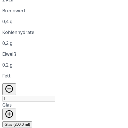
Brennwert
0,4 g
Kohlenhydrate
0,2 g
Eiweiß
0,2 g
Fett
Glas
Glas (200,0 ml)