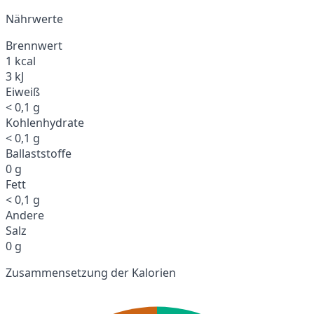
Nährwerte
Brennwert
1 kcal
3 kJ
Eiweiß
< 0,1 g
Kohlenhydrate
< 0,1 g
Ballaststoffe
0 g
Fett
< 0,1 g
Andere
Salz
0 g
Zusammensetzung der Kalorien