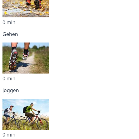
0 min
Gehen
0 min
Joggen
0 min