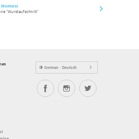
 Montorsi
orie "Wurstaufschnitt"
onen
German · Deutsch
n
st
emüse