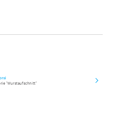
orsi
orie "Wurstaufschnitt"