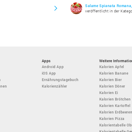
Salame Spianata Romana,
veröffentlicht in der Kateg
Apps
Weitere Informati
Android App
Kalorien Apfel
iOS App
Kalorien Banane
n
Ernährungstagebuch
Kalorien Bier
hnen
Kalorienzähler
Kalorien Döner
Kalorien Ei
Kalorien Brötchen
Kalorien Kartoffel
Kalorien Erdbeere
Kalorien Pizza
Kalorientabelle Ob
Kalorientabelle G