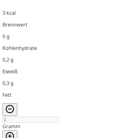
3 kcal
Brennwert
0 g
Kohlenhydrate
0,2 g
Eiweiß
0,3 g
Fett
Gramm