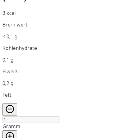
3 kcal
Brennwert
< 0,1 g
Kohlenhydrate
0,1 g
Eiweiß
0,2 g
Fett
Gramm