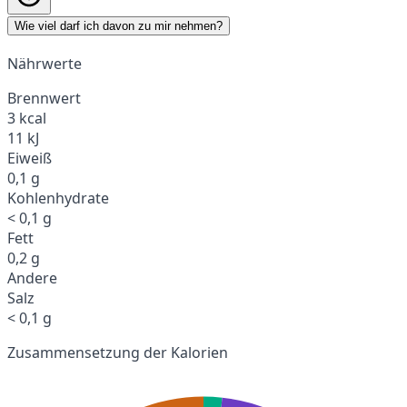
Wie viel darf ich davon zu mir nehmen?
Nährwerte
Brennwert
3 kcal
11 kJ
Eiweiß
0,1 g
Kohlenhydrate
< 0,1 g
Fett
0,2 g
Andere
Salz
< 0,1 g
Zusammensetzung der Kalorien