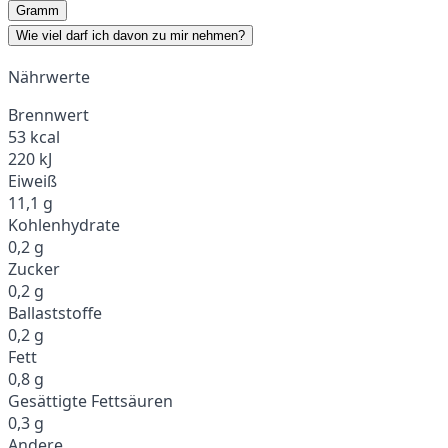
Gramm
Wie viel darf ich davon zu mir nehmen?
Nährwerte
Brennwert
53 kcal
220 kJ
Eiweiß
11,1 g
Kohlenhydrate
0,2 g
Zucker
0,2 g
Ballaststoffe
0,2 g
Fett
0,8 g
Gesättigte Fettsäuren
0,3 g
Andere