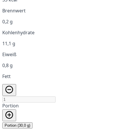
Brennwert
0,2 g
Kohlenhydrate
11,1 g
Eiweiß
0,8 g
Fett
Portion
Portion (30,0 g)