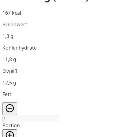
167 kcal
Brennwert
1,3 g
Kohlenhydrate
11,8 g
Eiweiß
12,5 g
Fett
Portion