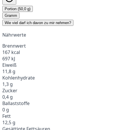
Portion (50,0 g)
Gramm
Wie viel darf ich davon zu mir nehmen?
Nährwerte
Brennwert
167 kcal
697 kJ
Eiweiß
11,8 g
Kohlenhydrate
1,3 g
Zucker
0,4 g
Ballaststoffe
0 g
Fett
12,5 g
Gesättigte Fettsäuren