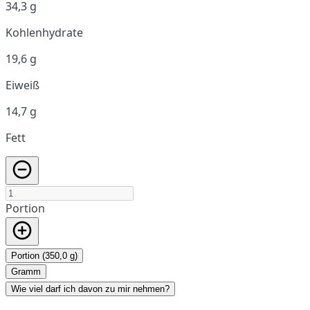
34,3 g
Kohlenhydrate
19,6 g
Eiweiß
14,7 g
Fett
Portion
Portion (350,0 g)
Gramm
Wie viel darf ich davon zu mir nehmen?