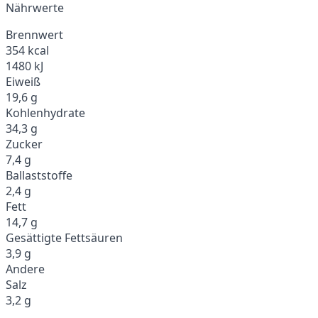
Nährwerte
Brennwert
354 kcal
1480 kJ
Eiweiß
19,6 g
Kohlenhydrate
34,3 g
Zucker
7,4 g
Ballaststoffe
2,4 g
Fett
14,7 g
Gesättigte Fettsäuren
3,9 g
Andere
Salz
3,2 g