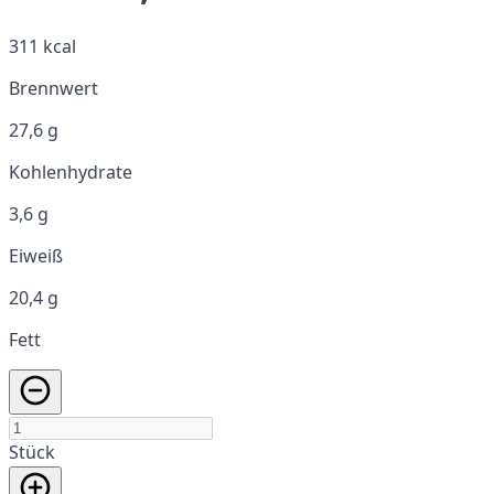
311 kcal
Brennwert
27,6 g
Kohlenhydrate
3,6 g
Eiweiß
20,4 g
Fett
Stück