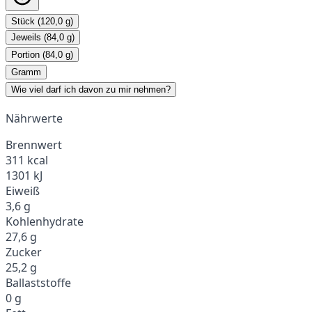
Stück (120,0 g)
Jeweils (84,0 g)
Portion (84,0 g)
Gramm
Wie viel darf ich davon zu mir nehmen?
Nährwerte
Brennwert
311 kcal
1301 kJ
Eiweiß
3,6 g
Kohlenhydrate
27,6 g
Zucker
25,2 g
Ballaststoffe
0 g