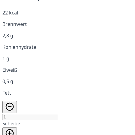
22 kcal
Brennwert
2,8 g
Kohlenhydrate
1 g
Eiweiß
0,5 g
Fett
Scheibe