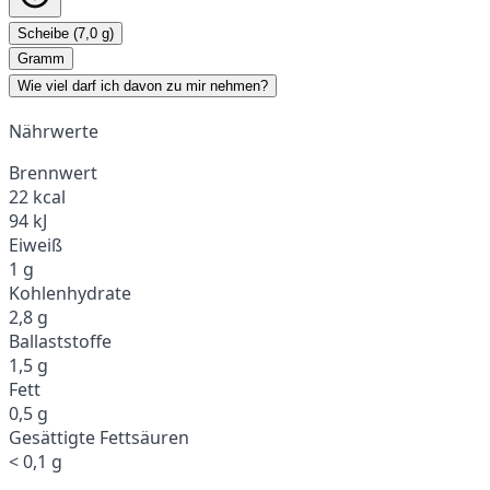
Scheibe (7,0 g)
Gramm
Wie viel darf ich davon zu mir nehmen?
Nährwerte
Brennwert
22 kcal
94 kJ
Eiweiß
1 g
Kohlenhydrate
2,8 g
Ballaststoffe
1,5 g
Fett
0,5 g
Gesättigte Fettsäuren
< 0,1 g