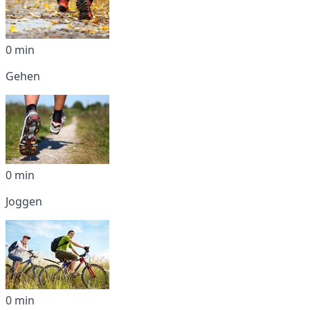
0 min
Gehen
0 min
Joggen
0 min