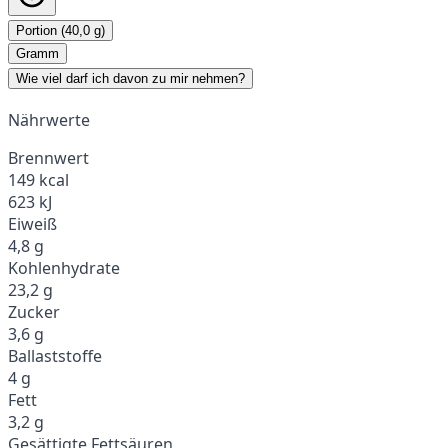
Portion (40,0 g)
Gramm
Wie viel darf ich davon zu mir nehmen?
Nährwerte
Brennwert
149 kcal
623 kJ
Eiweiß
4,8 g
Kohlenhydrate
23,2 g
Zucker
3,6 g
Ballaststoffe
4 g
Fett
3,2 g
Gesättigte Fettsäuren