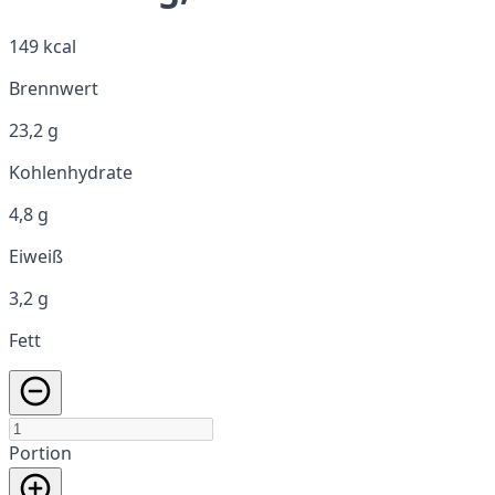
149 kcal
Brennwert
23,2 g
Kohlenhydrate
4,8 g
Eiweiß
3,2 g
Fett
Portion