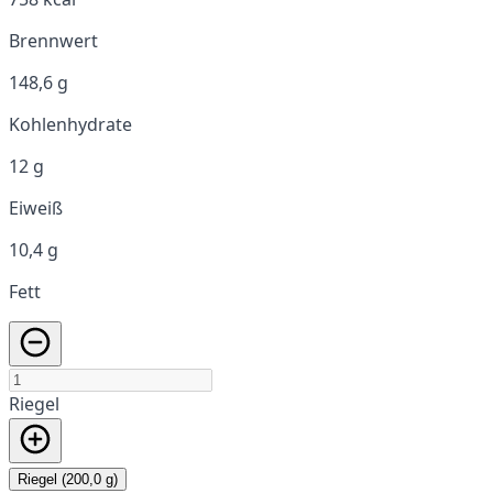
Brennwert
148,6 g
Kohlenhydrate
12 g
Eiweiß
10,4 g
Fett
Riegel
Riegel (200,0 g)