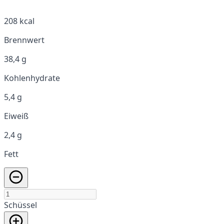
208 kcal
Brennwert
38,4 g
Kohlenhydrate
5,4 g
Eiweiß
2,4 g
Fett
Schüssel