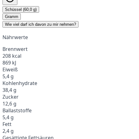
Schüssel (60,0 g)
Gramm
Wie viel darf ich davon zu mir nehmen?
Nährwerte
Brennwert
208 kcal
869 kJ
Eiweiß
5,4 g
Kohlenhydrate
38,4 g
Zucker
12,6 g
Ballaststoffe
5,4 g
Fett
2,4 g
Gesättigte Fettsäuren