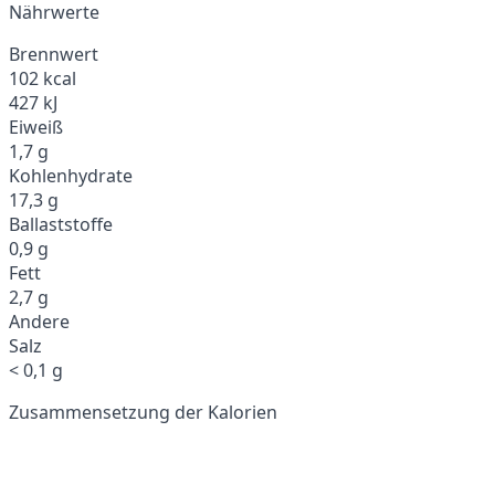
Nährwerte
Brennwert
102 kcal
427 kJ
Eiweiß
1,7 g
Kohlenhydrate
17,3 g
Ballaststoffe
0,9 g
Fett
2,7 g
Andere
Salz
< 0,1 g
Zusammensetzung der Kalorien