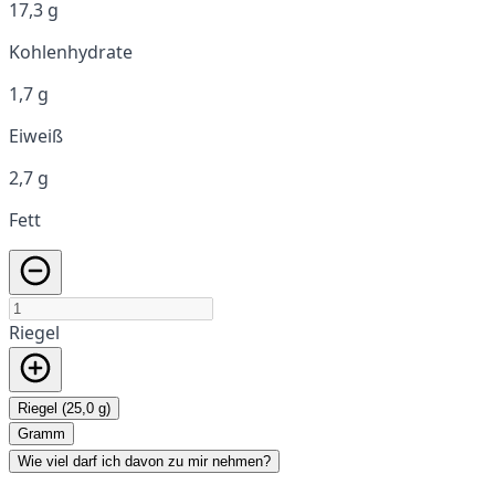
17,3 g
Kohlenhydrate
1,7 g
Eiweiß
2,7 g
Fett
Riegel
Riegel (25,0 g)
Gramm
Wie viel darf ich davon zu mir nehmen?