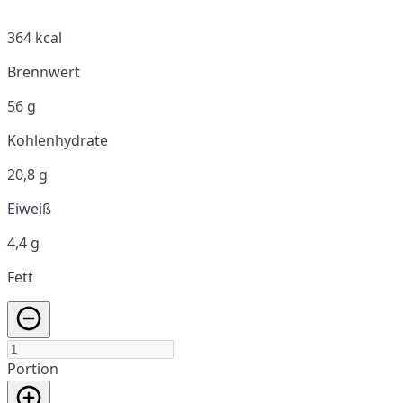
364 kcal
Brennwert
56 g
Kohlenhydrate
20,8 g
Eiweiß
4,4 g
Fett
Portion