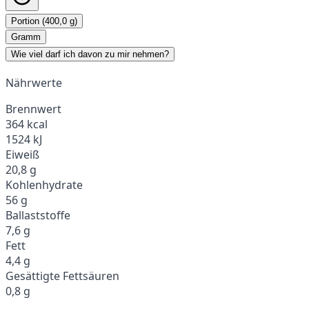
Portion (400,0 g)
Gramm
Wie viel darf ich davon zu mir nehmen?
Nährwerte
Brennwert
364 kcal
1524 kJ
Eiweiß
20,8 g
Kohlenhydrate
56 g
Ballaststoffe
7,6 g
Fett
4,4 g
Gesättigte Fettsäuren
0,8 g