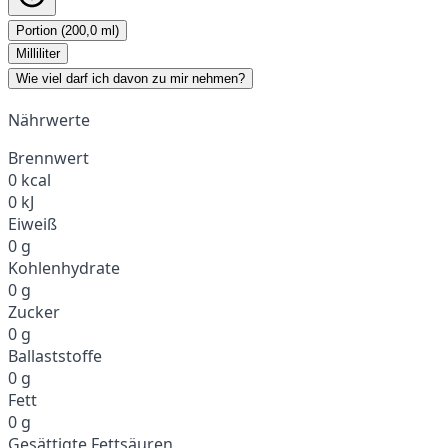
Portion (200,0 ml)
Milliliter
Wie viel darf ich davon zu mir nehmen?
Nährwerte
Brennwert
0 kcal
0 kJ
Eiweiß
0 g
Kohlenhydrate
0 g
Zucker
0 g
Ballaststoffe
0 g
Fett
0 g
Gesättigte Fettsäuren