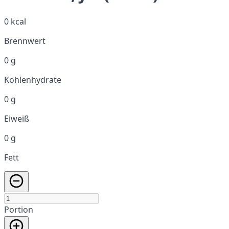
0 kcal
Brennwert
0 g
Kohlenhydrate
0 g
Eiweiß
0 g
Fett
Portion