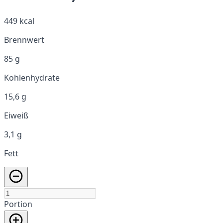
449 kcal
Brennwert
85 g
Kohlenhydrate
15,6 g
Eiweiß
3,1 g
Fett
Portion