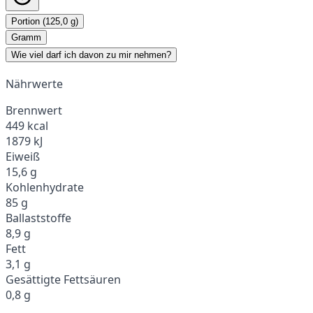
Portion (125,0 g)
Gramm
Wie viel darf ich davon zu mir nehmen?
Nährwerte
Brennwert
449 kcal
1879 kJ
Eiweiß
15,6 g
Kohlenhydrate
85 g
Ballaststoffe
8,9 g
Fett
3,1 g
Gesättigte Fettsäuren
0,8 g