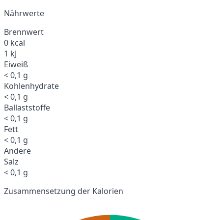
Nährwerte
Brennwert
0 kcal
1 kJ
Eiweiß
< 0,1 g
Kohlenhydrate
< 0,1 g
Ballaststoffe
< 0,1 g
Fett
< 0,1 g
Andere
Salz
< 0,1 g
Zusammensetzung der Kalorien