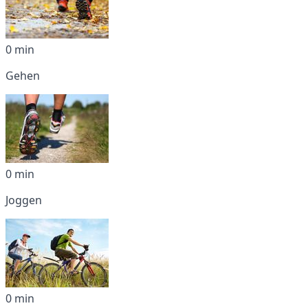
0 min
Gehen
0 min
Joggen
0 min