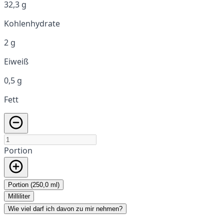
32,3 g
Kohlenhydrate
2 g
Eiweiß
0,5 g
Fett
Portion
Portion (250,0 ml)
Milliliter
Wie viel darf ich davon zu mir nehmen?