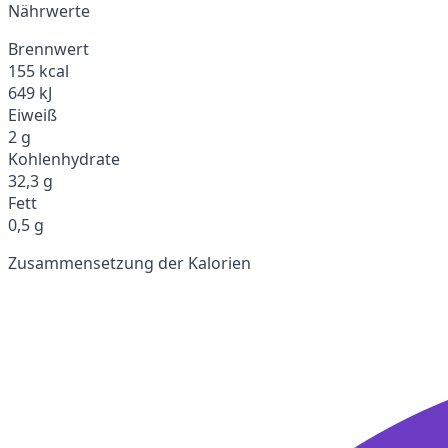
Nährwerte
Brennwert
155 kcal
649 kJ
Eiweiß
2 g
Kohlenhydrate
32,3 g
Fett
0,5 g
Zusammensetzung der Kalorien