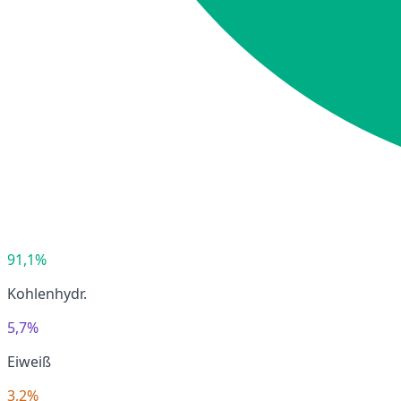
91,1%
Kohlenhydr.
5,7%
Eiweiß
3,2%