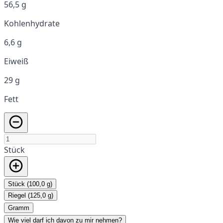
56,5 g
Kohlenhydrate
6,6 g
Eiweiß
29 g
Fett
Stück
Stück (100,0 g)
Riegel (125,0 g)
Gramm
Wie viel darf ich davon zu mir nehmen?