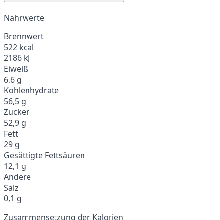
Nährwerte
Brennwert
522 kcal
2186 kJ
Eiweiß
6,6 g
Kohlenhydrate
56,5 g
Zucker
52,9 g
Fett
29 g
Gesättigte Fettsäuren
12,1 g
Andere
Salz
0,1 g
Zusammensetzung der Kalorien