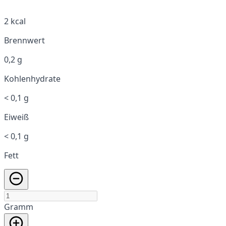
2 kcal
Brennwert
0,2 g
Kohlenhydrate
< 0,1 g
Eiweiß
< 0,1 g
Fett
Gramm