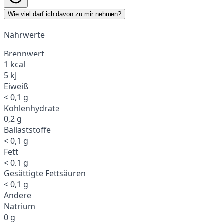
Wie viel darf ich davon zu mir nehmen?
Nährwerte
Brennwert
1 kcal
5 kJ
Eiweiß
< 0,1 g
Kohlenhydrate
0,2 g
Ballaststoffe
< 0,1 g
Fett
< 0,1 g
Gesättigte Fettsäuren
< 0,1 g
Andere
Natrium
0 g