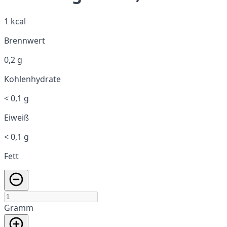
1 kcal
Brennwert
0,2 g
Kohlenhydrate
< 0,1 g
Eiweiß
< 0,1 g
Fett
Gramm