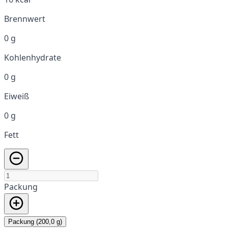
Brennwert
0 g
Kohlenhydrate
0 g
Eiweiß
0 g
Fett
Packung
Packung (200,0 g)