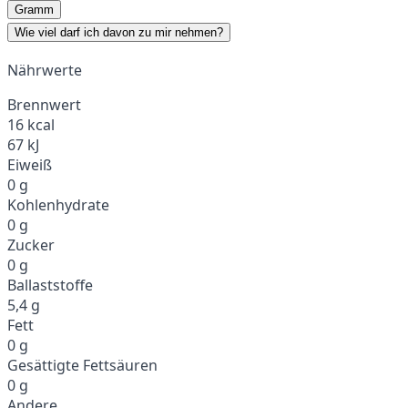
Gramm
Wie viel darf ich davon zu mir nehmen?
Nährwerte
Brennwert
16 kcal
67 kJ
Eiweiß
0 g
Kohlenhydrate
0 g
Zucker
0 g
Ballaststoffe
5,4 g
Fett
0 g
Gesättigte Fettsäuren
0 g
Andere