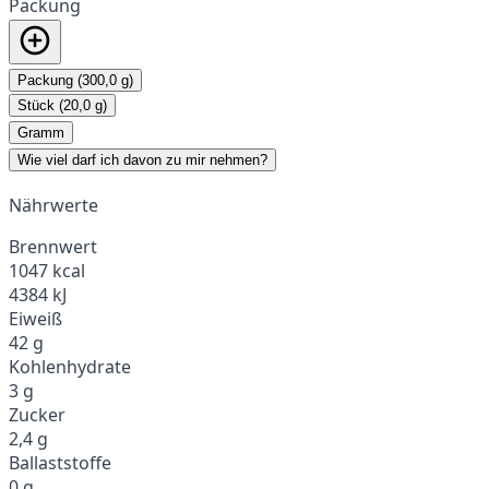
Packung
Packung (300,0 g)
Stück (20,0 g)
Gramm
Wie viel darf ich davon zu mir nehmen?
Nährwerte
Brennwert
1047 kcal
4384 kJ
Eiweiß
42 g
Kohlenhydrate
3 g
Zucker
2,4 g
Ballaststoffe
0 g