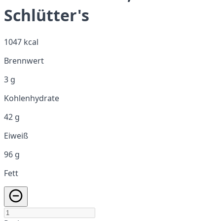
Schlütter's
1047 kcal
Brennwert
3 g
Kohlenhydrate
42 g
Eiweiß
96 g
Fett