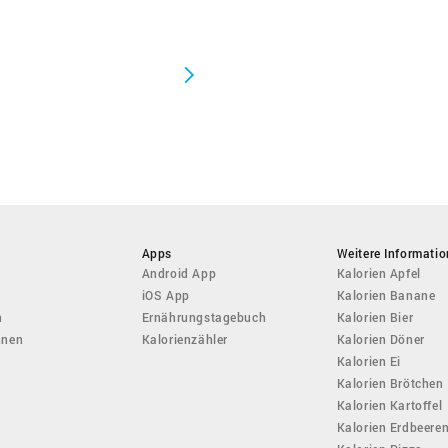
Apps
Weitere Informati
Android App
Kalorien Apfel
iOS App
Kalorien Banane
n
Ernährungstagebuch
Kalorien Bier
hnen
Kalorienzähler
Kalorien Döner
Kalorien Ei
Kalorien Brötchen
Kalorien Kartoffel
Kalorien Erdbeere