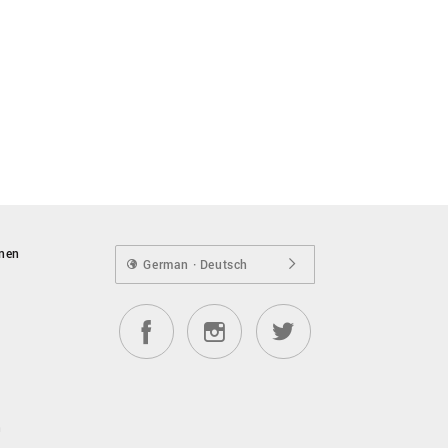
onen
German · Deutsch
n