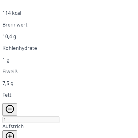
114 kcal
Brennwert
10,4 g
Kohlenhydrate
1 g
Eiweiß
7,5 g
Fett
Aufstrich