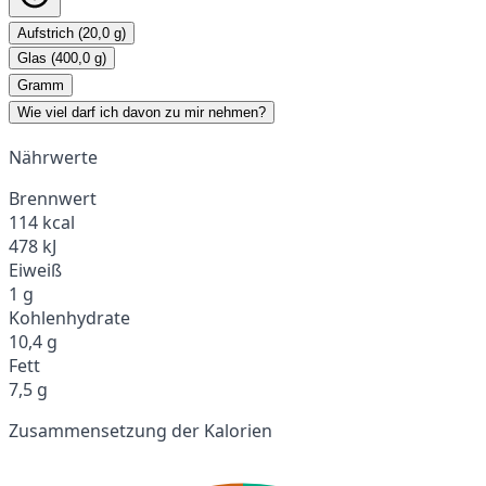
Aufstrich (20,0 g)
Glas (400,0 g)
Gramm
Wie viel darf ich davon zu mir nehmen?
Nährwerte
Brennwert
114 kcal
478 kJ
Eiweiß
1 g
Kohlenhydrate
10,4 g
Fett
7,5 g
Zusammensetzung der Kalorien