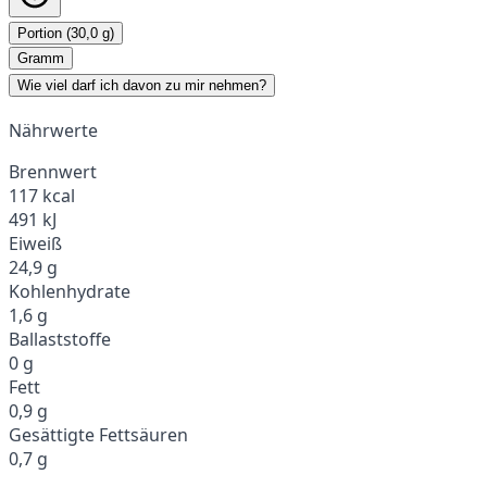
Portion (30,0 g)
Gramm
Wie viel darf ich davon zu mir nehmen?
Nährwerte
Brennwert
117 kcal
491 kJ
Eiweiß
24,9 g
Kohlenhydrate
1,6 g
Ballaststoffe
0 g
Fett
0,9 g
Gesättigte Fettsäuren
0,7 g