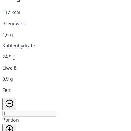
117 kcal
Brennwert
1,6 g
Kohlenhydrate
24,9 g
Eiweiß
0,9 g
Fett
Portion