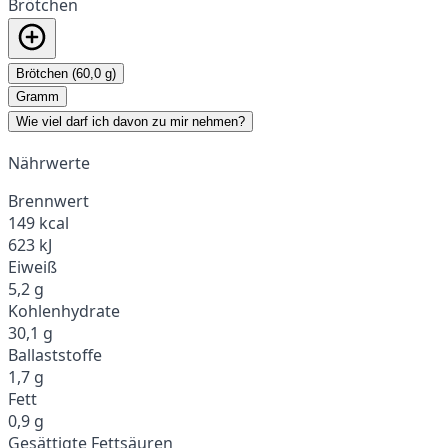
Brötchen
Brötchen (60,0 g)
Gramm
Wie viel darf ich davon zu mir nehmen?
Nährwerte
Brennwert
149 kcal
623 kJ
Eiweiß
5,2 g
Kohlenhydrate
30,1 g
Ballaststoffe
1,7 g
Fett
0,9 g
Gesättigte Fettsäuren