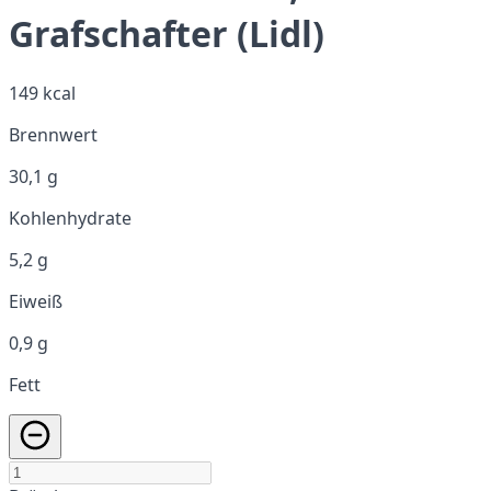
Grafschafter (Lidl)
149 kcal
Brennwert
30,1 g
Kohlenhydrate
5,2 g
Eiweiß
0,9 g
Fett