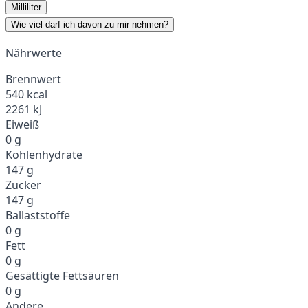
Milliliter
Wie viel darf ich davon zu mir nehmen?
Nährwerte
Brennwert
540 kcal
2261 kJ
Eiweiß
0 g
Kohlenhydrate
147 g
Zucker
147 g
Ballaststoffe
0 g
Fett
0 g
Gesättigte Fettsäuren
0 g
Andere