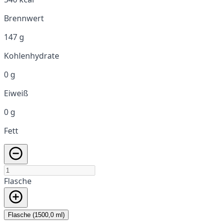
Brennwert
147 g
Kohlenhydrate
0 g
Eiweiß
0 g
Fett
Flasche
Flasche (1500,0 ml)