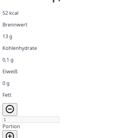
52 kcal
Brennwert
13 g
Kohlenhydrate
0,1 g
Eiweiß
0 g
Fett
Portion