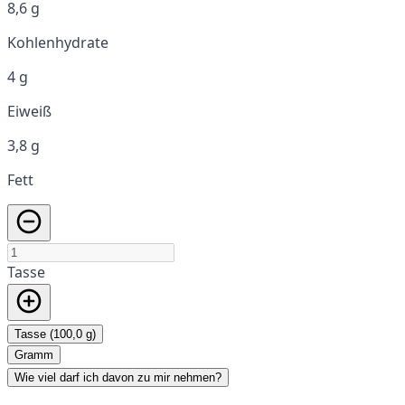
8,6 g
Kohlenhydrate
4 g
Eiweiß
3,8 g
Fett
Tasse
Tasse (100,0 g)
Gramm
Wie viel darf ich davon zu mir nehmen?