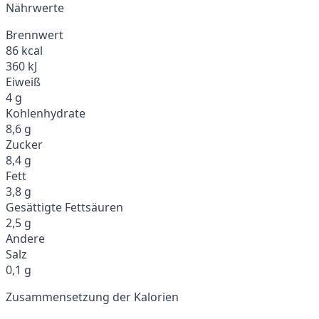
Nährwerte
Brennwert
86 kcal
360 kJ
Eiweiß
4 g
Kohlenhydrate
8,6 g
Zucker
8,4 g
Fett
3,8 g
Gesättigte Fettsäuren
2,5 g
Andere
Salz
0,1 g
Zusammensetzung der Kalorien