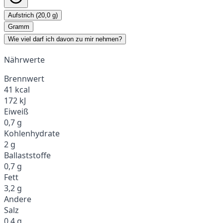
Aufstrich (20,0 g)
Gramm
Wie viel darf ich davon zu mir nehmen?
Nährwerte
Brennwert
41 kcal
172 kJ
Eiweiß
0,7 g
Kohlenhydrate
2 g
Ballaststoffe
0,7 g
Fett
3,2 g
Andere
Salz
0,4 g