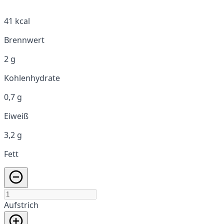
41 kcal
Brennwert
2 g
Kohlenhydrate
0,7 g
Eiweiß
3,2 g
Fett
Aufstrich