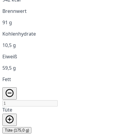
Brennwert
91 g
Kohlenhydrate
10,5 g
Eiweiß
59,5 g
Fett
Tüte
Tüte (175,0 g)