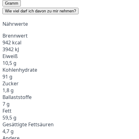
Gramm
Wie viel darf ich davon zu mir nehmen?
Nährwerte
Brennwert
942 kcal
3942 kJ
Eiweiß
10,5 g
Kohlenhydrate
91 g
Zucker
1,8 g
Ballaststoffe
7 g
Fett
59,5 g
Gesättigte Fettsäuren
4,7 g
Andere